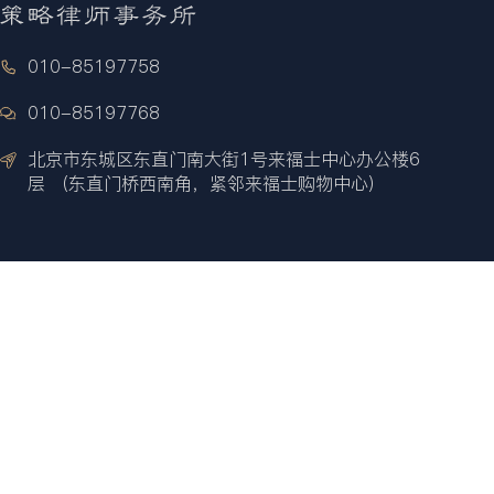
010-85197758
010-85197768
北京市东城区东直门南大街1号来福士中心办公楼6
层 （东直门桥西南角，紧邻来福士购物中心）