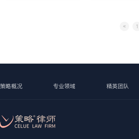
«
1
策略概况
专业领域
精英团队