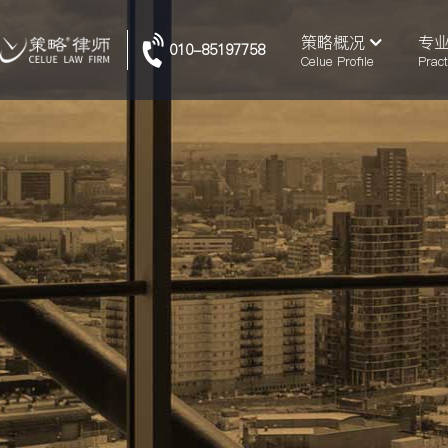
策略概况
专
010-85197758
Celue Profile
Pract